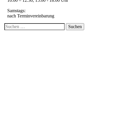
10.00 – 12.30, 15.00 - 18.00 Uhr
Samstags:
nach Terminvereinbarung
Suche
nach:
Über uns
Kontakt / Anfrage
Impressum
Datenschutzerklärung
Gardinen
Gardinen-Service
Insektenschutz
Sonnen- und Sichtschutz Innen
Sonnen- und Sichtschutz Außen
Designbeläge
Polster-Service
Bodenbeläge und Teppiche
Öffnungszeiten
Mo. bis Fr.: