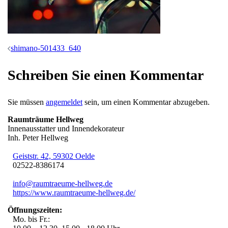
Beitrags-
shimano-501433_640
Navigation
Schreiben Sie einen Kommentar
Sie müssen
angemeldet
sein, um einen Kommentar abzugeben.
Raumträume Hellweg
Innenausstatter und Innendekorateur
Inh. Peter Hellweg
Geiststr. 42, 59302 Oelde
02522-8386174
info@raumtraeume-hellweg.de
https://www.raumtraeume-hellweg.de/
Öffnungszeiten:
Mo. bis Fr.: