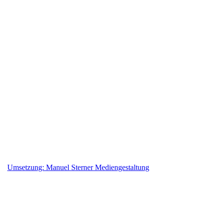
10.00 – 12.30, 15.00 - 18.00 Uhr
Samstags:
nach Terminvereinbarung
Kontakt
Raumträume Hellweg
Innenausstatter und Innendekorateur
Inh. Peter Hellweg
Geiststr. 42, 59302 Oelde
02522-8386174
info@raumtraeume-hellweg.de
https://www.raumtraeume-hellweg.de/
Umsetzung: Manuel Sterner Mediengestaltung