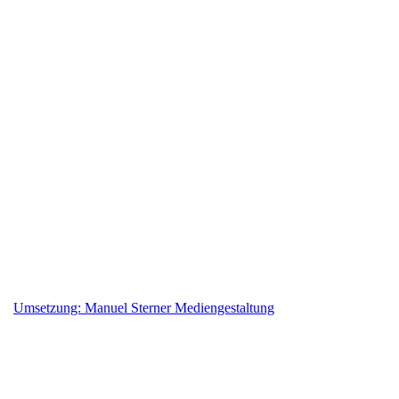
10.00 – 12.30, 15.00 - 18.00 Uhr
Samstags:
nach Terminvereinbarung
Kontakt
Raumträume Hellweg
Innenausstatter und Innendekorateur
Inh. Peter Hellweg
Geiststr. 42, 59302 Oelde
02522-8386174
info@raumtraeume-hellweg.de
https://www.raumtraeume-hellweg.de/
Umsetzung: Manuel Sterner Mediengestaltung