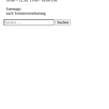
10.00 – 12.30, 15.00 - 18.00 Uhr
Samstags:
nach Terminvereinbarung
Suche
nach:
Über uns
Kontakt / Anfrage
Impressum
Datenschutzerklärung
Gardinen
Gardinen-Service
Insektenschutz
Sonnen- und Sichtschutz Innen
Sonnen- und Sichtschutz Außen
Designbeläge
Polster-Service
Bodenbeläge und Teppiche
Öffnungszeiten
Mo. bis Fr.: