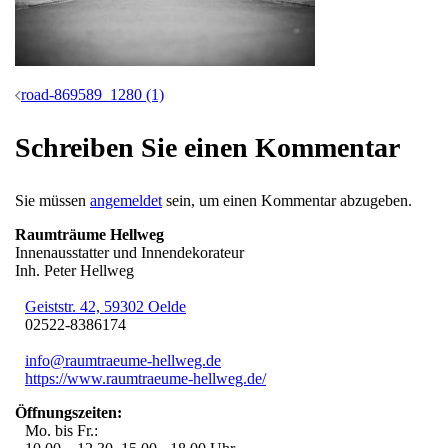
Beitrags-
road-869589_1280 (1)
Navigation
Schreiben Sie einen Kommentar
Sie müssen
angemeldet
sein, um einen Kommentar abzugeben.
Raumträume Hellweg
Innenausstatter und Innendekorateur
Inh. Peter Hellweg
Geiststr. 42, 59302 Oelde
02522-8386174
info@raumtraeume-hellweg.de
https://www.raumtraeume-hellweg.de/
Öffnungszeiten:
Mo. bis Fr.: