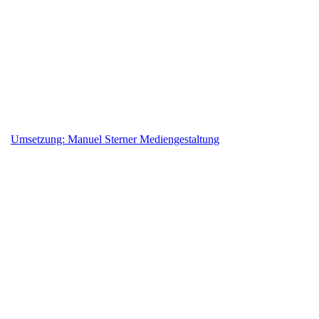
Raumträume Hellweg
Innenausstatter und Innendekorateur
Inh. Peter Hellweg
Geiststr. 42, 59302 Oelde
02522-8386174
info@raumtraeume-hellweg.de
https://www.raumtraeume-hellweg.de/
Umsetzung: Manuel Sterner Mediengestaltung