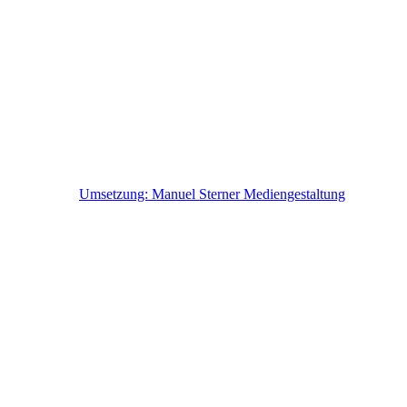
Raumträume Hellweg
Innenausstatter und Innendekorateur
Inh. Peter Hellweg
Geiststr. 42, 59302 Oelde
02522-8386174
info@raumtraeume-hellweg.de
https://www.raumtraeume-hellweg.de/
Umsetzung: Manuel Sterner Mediengestaltung