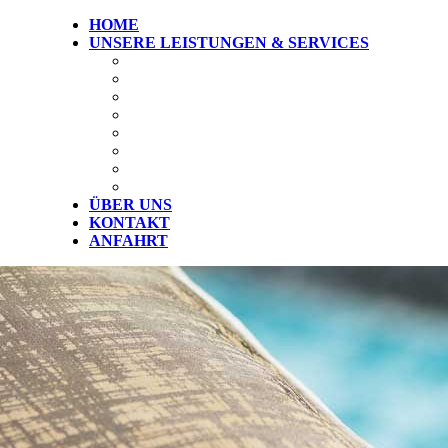
HOME
UNSERE LEISTUNGEN & SERVICES
GARDINEN
GARDINEN-SERVICE
POLSTER-SERVICE
BODENBELÄGE UND TEPPICHE
DESIGNBELÄGE
SONNEN- UND SICHTSCHUTZ INNEN
SONNEN- UND SICHTSCHUTZ AUSSEN
INSEKTENSCHUTZ
ÜBER UNS
KONTAKT
ANFAHRT