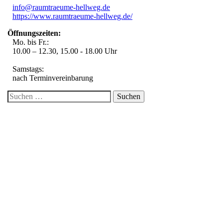
info@raumtraeume-hellweg.de
https://www.raumtraeume-hellweg.de/
Öffnungszeiten:
Mo. bis Fr.:
10.00 – 12.30, 15.00 - 18.00 Uhr
Samstags:
nach Terminvereinbarung
Suche
nach:
Über uns
Kontakt / Anfrage
Impressum
Datenschutzerklärung
Gardinen
Gardinen-Service
Insektenschutz
Sonnen- und Sichtschutz Innen
Sonnen- und Sichtschutz Außen
Designbeläge
Polster-Service
Bodenbeläge und Teppiche