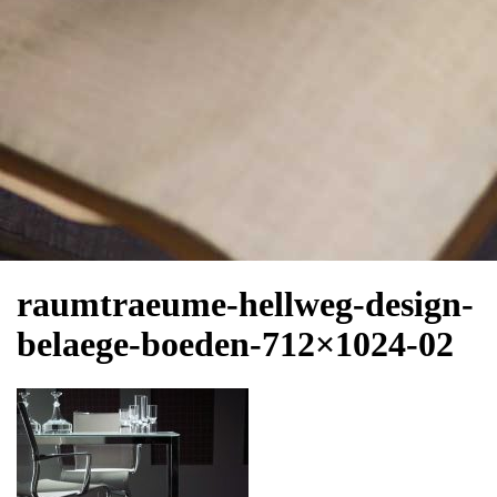
raumtraeume-hellweg-design-
belaege-boeden-712×1024-02