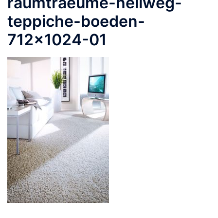
raumtraeume-hellweg-
teppiche-boeden-
712×1024-01